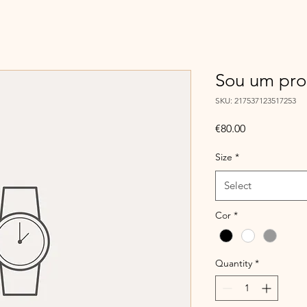
Sou um pro
SKU: 217537123517253
Price
€80.00
Size
*
Select
Cor
*
Quantity
*