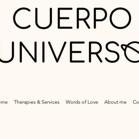
ome
Therapies & Services
Words of Love
About me
Co