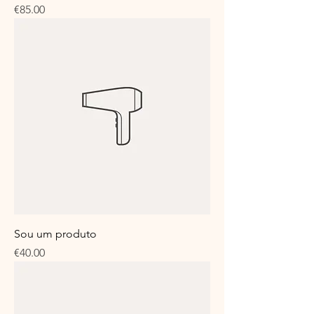
Price
€85.00
Sou um produto
Price
€40.00