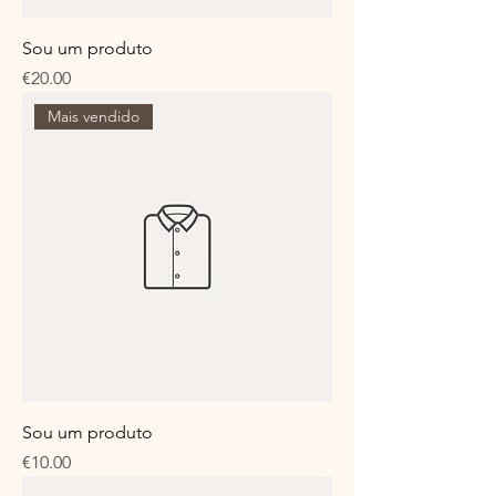
Sou um produto
Price
€20.00
Mais vendido
Sou um produto
Price
€10.00