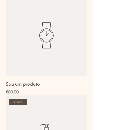
Sou um produto
Price
€80.00
Novo!