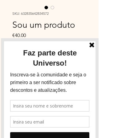
SKU: 632835642834572
Sou um produto
Price
€40.00
Tamanho
*
Quantity
*
Add to Cart
Sou a descrição de um
produto. Sou um ótimo lugar