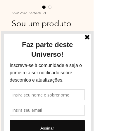
SKU: 284215376135191
Sou um produto
Price
€15.00
Cor
*
Quantity
*
Add to Cart
Sou a descrição de um
produto. Sou um ótimo lugar
para adicionar mais detalhes